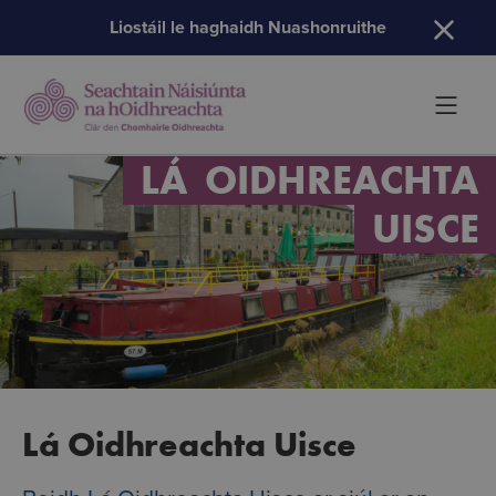
H
Liostáil le haghaidh Nuashonruithe
LÁ
OIDHREACHTA
UISCE
Lá Oidhreachta Uisce