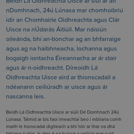
Beidh Lá Oidhreachta Uisce ar siúl ar an
nDomhnach, 24ú Lúnasa mar chomhoibriú
idir an Chomhairle Oidhreachta agus Clár
Uisce na nÚdarás Áitiúil. Mar náisiún
oileánda, bhí an-tionchar ag an bhfarraige
agus ag na haibhneacha, lochanna agus
bogaigh iontacha Éireannacha ar ár stair
agus ár n-oidhreacht. Díreoidh Lá
Oidhreachta Uisce aird ar thionscadail a
ndéanann ceiliúradh ar uisce agus ár
nascanna leis.
Beidh Lá Oidhreachta Uisce ar siúil Dé Domhnach 24ú
Lúnasa. Táimid ar bís faoi imeachtaí beo i mbliana comh
maith le tionscadal digiteach a bhí tóir ar thar na dhá
bhliana ó shin. Is deis é na huisce a ceiliúir mar cuid