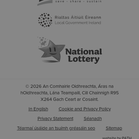
© 2026 An Comhairle Oidhreachta, Áras na
hOidhreachta, Lána Teampaill, Cill Chainnigh R95
X264 Gach Ceart ar Cosaint.
In English
Cookie and Privacy Policy
Privacy Statement
Séanadh
Téarmaí úsáide an tsuímh gréasáin seo
Sitemap
website by PATH