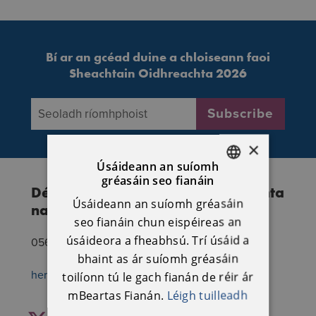
Bí ar an gcéad duine a chloiseann faoi
Sheachtain Oidhreachta 2026
Seoladh ríomhphoist
*
Subscribe
×
Úsáideann an suíomh
gréasáin seo fianáin
Déan Teagmháil Seachtain Náisúinta
ENGLISH
Úsáideann an suíomh gréasáin
na hOidhreachta
IRISH
seo fianáin chun eispéireas an
úsáideora a fheabhsú. Trí úsáid a
056 7770777
bhaint as ár suíomh gréasáin
heritageweek@heritagecouncil.ie
toilíonn tú le gach fianán de réir ár
mBeartas Fianán.
Léigh tuilleadh
Facebook