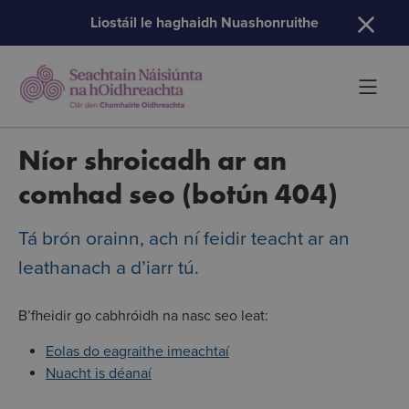
H
Liostáil le haghaidh Nuashonruithe
Níor shroicadh ar an
comhad seo (botún 404)
Tá brón orainn, ach ní feidir teacht ar an
leathanach a d’iarr tú.
B’fheidir go cabhróidh na nasc seo leat:
Eolas do eagraithe imeachtaí
Nuacht is déanaí