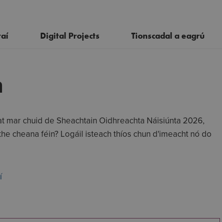
aí
Digital Projects
Tionscadal a eagrú
h
Acmhainní
Ceisteanna A Churtear go Minic
at mar chuid de Sheachtain Oidhreachta Náisiúnta 2026,
Polasaí maidir le hImeachtaí agus
Doirse Oscailte na hOidhreachta
aithe cheana féin? Logáil isteach thíos chun d'imeacht nó do
Tionscadail
í