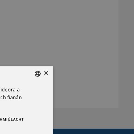
×
áideora a
ENGLISH
ach fianán
IRISH
DHMIÚLACHT