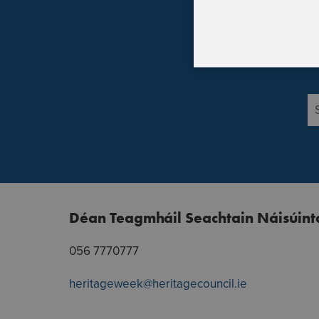
Bí a
Déan Teagmháil Seachtain Náisúint
056 7770777
heritageweek@heritagecouncil.ie