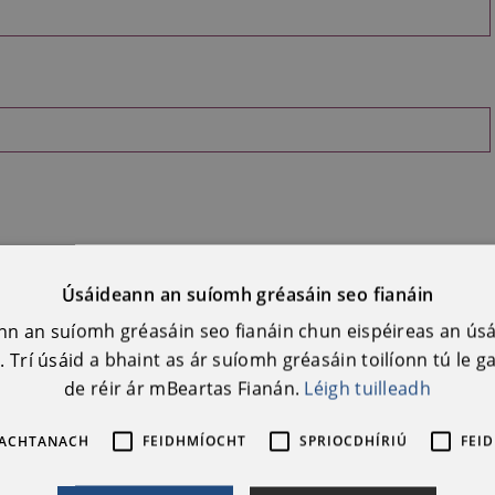
Úsáideann an suíomh gréasáin seo fianáin
n an suíomh gréasáin seo fianáin chun eispéireas an ús
 Trí úsáid a bhaint as ár suíomh gréasáin toilíonn tú le g
de réir ár mBeartas Fianán.
Léigh tuilleadh
IACHTANACH
FEIDHMÍOCHT
SPRIOCDHÍRIÚ
FEI