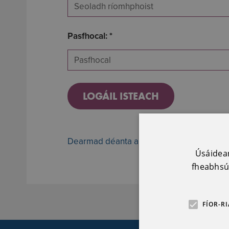
Pasfhocal: *
Dearmad déanta ar an bPasfhocal?
Úsáidean
fheabhsú.
FÍOR-R