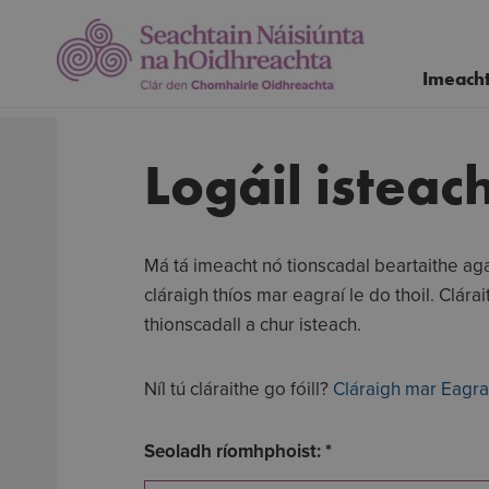
Imeacht
Tionscadal a eagrú
Eolas
Logáil isteac
Eagraigh Imeacht nó Tionscadal
Eolas faoi Sheachtain Náisiúnta na
hOidhreachta
Má tá imeacht nó tionscadal beartaithe ag
Cláraigh mar Eagraí
cláraigh thíos mar eagraí le do thoil. Clár
Ainmnithe Ghradaim na Seachtaine
thionscadall a chur isteach.
Náisiúnta Oidhreachta
Comhairle chun d’imeacht a eagrú
Níl tú cláraithe go fóill?
Cláraigh mar Eagra
Seoladh ríomhphoist: *