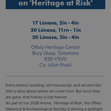
on 'Heritage at Risk'
17 Lúnasa, 2in - 4in
20 Lúnasa, 11rn - 1in
20 Lúnasa, 2in - 4in
Offaly Heritage Centre
Bury Quay, Tullamore
R35 Y5V0
Co. Uíbh Fhailí
Every historic building, old manuscript, and ancient site
tells a story about where we come from. But once they
are gone, that history is lost forever.
As part of our 2026 theme, ‘Heritage at Risk’, the Offaly
Historical & Archaeological Society is shining a spotlight