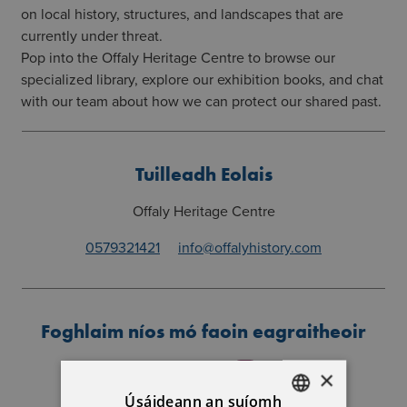
on local history, structures, and landscapes that are
currently under threat.
Pop into the Offaly Heritage Centre to browse our
specialized library, explore our exhibition books, and chat
with our team about how we can protect our shared past.
Tuilleadh Eolais
Offaly Heritage Centre
0579321421
info@offalyhistory.com
Foghlaim níos mó faoin eagraitheoir
×
Úsáideann an suíomh