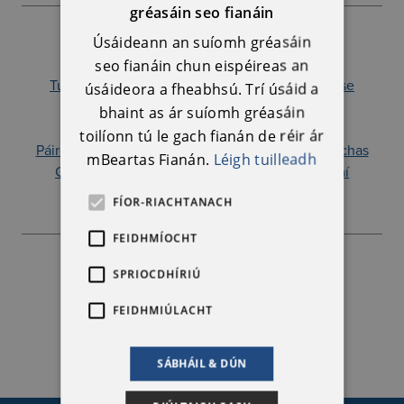
gréasáin seo fianáin
ENGLISH
Úsáideann an suíomh gréasáin
Cineál Imeachta
IRISH
seo fianáin chun eispéireas an
Turas treoraithe nó turas bainteach le sainréimse
úsáideora a fheabhsú. Trí úsáid a
Léiriú nó taispeántas
bhaint as ár suíomh gréasáin
Inrochtana ó thaobh iompair phoiblí de
toilíonn tú le gach fianán de réir ár
Páirceáil ar fáil
Feiliúnach do dhaoine le uathachas
mBeartas Fianán.
Léigh tuilleadh
Go hiomlán oiriúnach do chathaoireacha rothaí
Oiriúnach do theaghlaigh
Saor in Aisce
FÍOR-RIACHTANACH
FEIDHMÍOCHT
SPRIOCDHÍRIÚ
Léigh Tuilleadh
FEIDHMIÚLACHT
Oidhreacht chultúrtha
SÁBHÁIL & DÚN