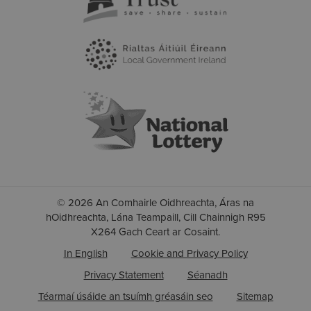
© 2026 An Comhairle Oidhreachta, Áras na
hOidhreachta, Lána Teampaill, Cill Chainnigh R95
X264 Gach Ceart ar Cosaint.
In English
Cookie and Privacy Policy
Privacy Statement
Séanadh
Téarmaí úsáide an tsuímh gréasáin seo
Sitemap